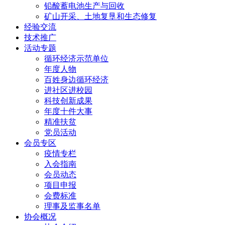
铅酸蓄电池生产与回收
矿山开采、土地复垦和生态修复
经验交流
技术推广
活动专题
循环经济示范单位
年度人物
百姓身边循环经济
进社区进校园
科技创新成果
年度十件大事
精准扶贫
党员活动
会员专区
疫情专栏
入会指南
会员动态
项目申报
会费标准
理事及监事名单
协会概况